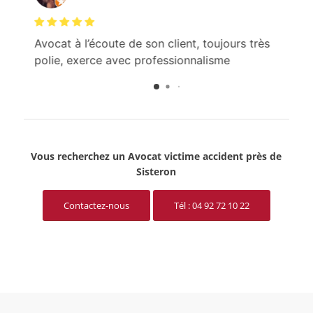
Avocat à l’écoute de son client, toujours très
Sa
us
polie, exerce avec professionnalisme
ac
ra
Vous recherchez un Avocat victime accident près de
Sisteron
Contactez-nous
Tél : 04 92 72 10 22