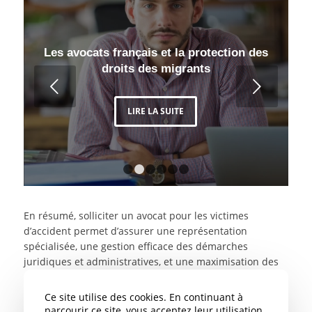
Les avocats français et la protection des
droits des migrants
Suivant
LIRE LA SUITE
1
2
3
4
5
6
En résumé, solliciter un avocat pour les victimes
d’accident permet d’assurer une représentation
spécialisée, une gestion efficace des démarches
juridiques et administratives, et une maximisation des
chances d’obtenir une indemnisation juste et équitable
pour les dommages subis.
Ce site utilise des cookies. En continuant à
parcourir ce site, vous acceptez leur utilisation.