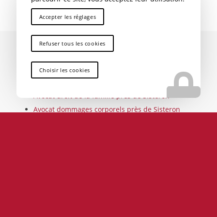
Accepter les réglages
Refuser tous les cookies
Toutes nos prestations près de
Choisir les cookies
Sisteron
Avocat droit de la famille près de Sisteron
Avocat dommages corporels près de Sisteron
Avocat droit des victimes près de Sisteron
Avocat permis de conduire près de Sisteron
Avocat droit routier près de Sisteron
Avocat droit de succession près de Sisteron
Avocat séparation de biens près de Sisteron
Avocat divorce près de Sisteron
Avocat prud’homme près de Sisteron